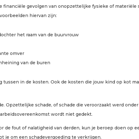
e financiële gevolgen van onopzettelijke fysieke of materiële
voorbeelden hiervan zijn:
 dochter het raam van de buurvrouw
tante omver
mheining van de buren
ng tussen in de kosten. Ook de kosten die jouw kind op kot ma
e. Opzettelijke schade, of schade die veroorzaakt werd onder
 arbeidsovereenkomst wordt niet gedekt.
or de fout of nalatigheid van derden, kun je beroep doen op 
lpt je om een schadevergoeding te verkrijgen.