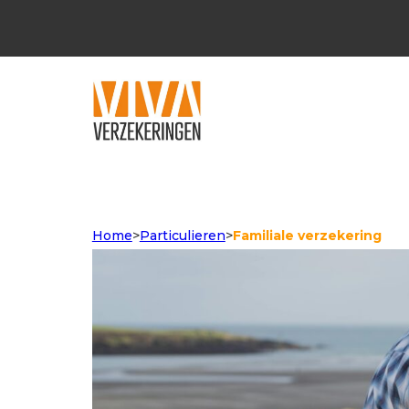
Home
>
Particulieren
>
Familiale verzekering