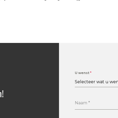
U wenst
*
Selecteer wat u wen
n!
Naam
*