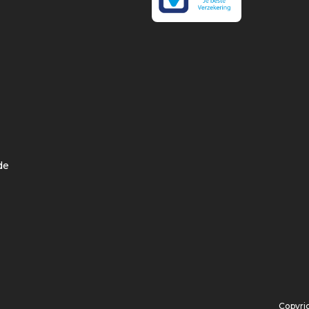
de
Copyri